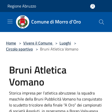
Salta al contenuto principale
Regione Abruzzo
Comune di Morro d'Oro
Home
>
Vivere il Comune
>
Luoghi
>
Circolo sportivo
>
Bruni Atletica Vomano
Bruni Atletica
Vomano
Storica impresa per l’atletica abruzzese: la squadra
maschile della Bruni Pubblicità Vomano ha conquistato
lo scudetto tricolore della finale “A Oro” dei campionati
di società Assoluti, in programma a Borgo Valsugana