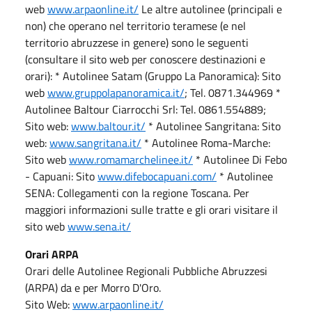
web
www.arpaonline.it/
Le altre autolinee (principali e
non) che operano nel territorio teramese (e nel
territorio abruzzese in genere) sono le seguenti
(consultare il sito web per conoscere destinazioni e
orari): * Autolinee Satam (Gruppo La Panoramica): Sito
web
www.gruppolapanoramica.it/
; Tel. 0871.344969 *
Autolinee Baltour Ciarrocchi Srl: Tel. 0861.554889;
Sito web:
www.baltour.it/
* Autolinee Sangritana: Sito
web:
www.sangritana.it/
* Autolinee Roma-Marche:
Sito web
www.romamarchelinee.it/
* Autolinee Di Febo
- Capuani: Sito
www.difebocapuani.com/
* Autolinee
SENA: Collegamenti con la regione Toscana. Per
maggiori informazioni sulle tratte e gli orari visitare il
sito web
www.sena.it/
Orari ARPA
Orari delle Autolinee Regionali Pubbliche Abruzzesi
(ARPA) da e per Morro D'Oro.
Sito Web:
www.arpaonline.it/