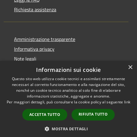
Richiesta assistenza
Amministrazione trasparente
Informativa privacy
Note legali
×
Dichiarazione di accessibilità
Informazioni sui cookie
Questo sito web utilizza cookie tecnici e assimilati strettamente
necessari al corretto funzionamento e alla navigazione del sito,
nonché un cookie tecnico analitico al solo fine di elaborare
informazioni statistiche, aggregate e anonime.
RSS
Copyright © 2026 • Comune di
Per maggiori dettagli, può consultare la cookie policy al seguente
link
Accessibilità
Morro d'Oro • Powered by
Privacy
Municipium
Accesso
•
RIFIUTA TUTTO
ACCETTA TUTTO
Cookie
redazione
Mappa del sito
MOSTRA DETTAGLI