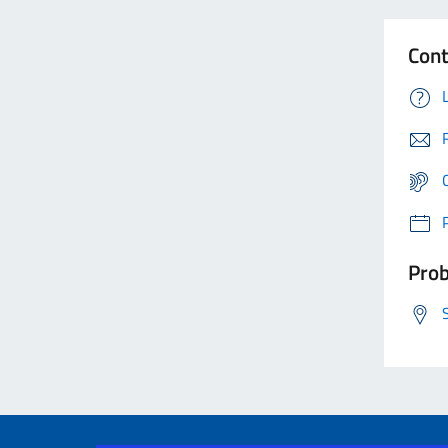
Cont
Prob