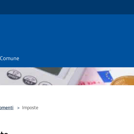
il Comune
omenti
>
Imposte