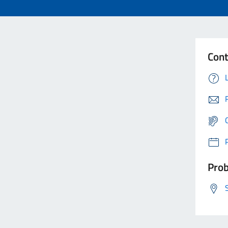
Cont
Prob