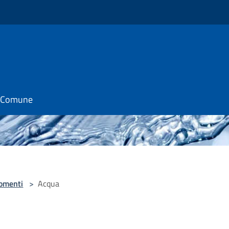
il Comune
omenti
>
Acqua