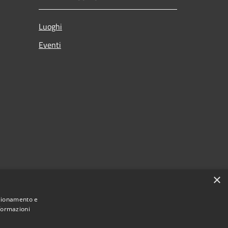
Luoghi
Eventi
×
nzionamento e
nformazioni