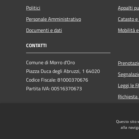
Politici
Appalti pu
Personale Amministrativo
Catasto e
Documenti e dati
Mobilità e
CONTATTI
Comune di Morro d'Oro
Prenotaz
Piazza Duca degli Abruzzi, 1 64020
Segnalazi
Codice Fiscale: 81000370676
Leggi le 
Partita IVA: 00516370673
Richiesta
PEC:
protocollo@pec.comune.morrodoro.te.it
Questo sito 
Centralino Unico: +39 085 895145
alla navig