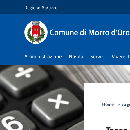
Salta al contenuto principale
Regione Abruzzo
Comune di Morro d'Oro
Amministrazione
Novità
Servizi
Vivere 
Home
>
Arg