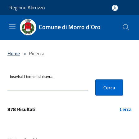
Salta al contenuto principale
Regione Abruzzo
Comune di Morro d'Oro
Home
>
Ricerca
Inserisci i termini di ricerca
Cerca
878 Risultati
Cerca
[results] Risultati