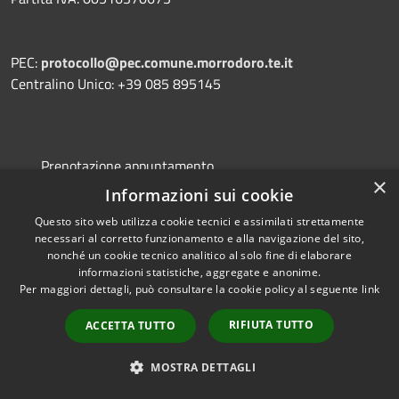
PEC:
protocollo@pec.comune.morrodoro.te.it
Centralino Unico: +39 085 895145
Prenotazione appuntamento
×
Segnalazione disservizio
Informazioni sui cookie
Leggi le FAQ
Questo sito web utilizza cookie tecnici e assimilati strettamente
necessari al corretto funzionamento e alla navigazione del sito,
Richiesta assistenza
nonché un cookie tecnico analitico al solo fine di elaborare
informazioni statistiche, aggregate e anonime.
Per maggiori dettagli, può consultare la cookie policy al seguente
link
RIFIUTA TUTTO
ACCETTA TUTTO
Amministrazione trasparente
Informativa privacy
MOSTRA DETTAGLI
Note legali