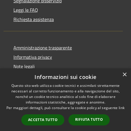
Segnalazione disservizio
Leggi le FAQ
Richiesta assistenza
Amministrazione trasparente
Informativa privacy
Note legali
×
Dichiarazione di accessibilità
Informazioni sui cookie
Questo sito web utilizza cookie tecnici e assimilati strettamente
necessari al corretto funzionamento e alla navigazione del sito,
nonché un cookie tecnico analitico al solo fine di elaborare
informazioni statistiche, aggregate e anonime.
RSS
Copyright © 2026 • Comune di
Per maggiori dettagli, può consultare la cookie policy al seguente
link
Accessibilità
Morro d'Oro • Powered by
Privacy
Municipium
Accesso
•
RIFIUTA TUTTO
ACCETTA TUTTO
Cookie
redazione