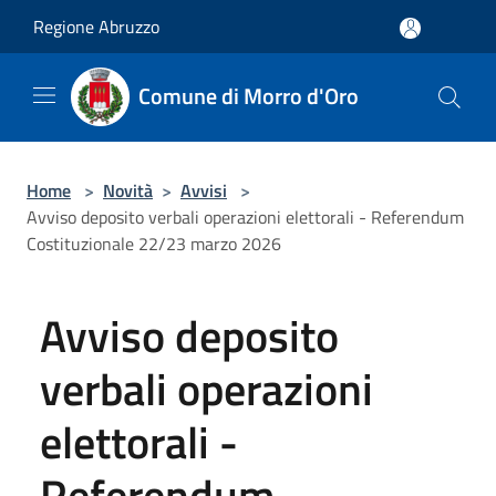
Salta al contenuto principale
Regione Abruzzo
Comune di Morro d'Oro
Home
>
Novità
>
Avvisi
>
Avviso deposito verbali operazioni elettorali - Referendum
Costituzionale 22/23 marzo 2026
Avviso deposito
verbali operazioni
elettorali -
Referendum