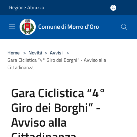
Salta al contenuto principale
Regione Abruzzo
Comune di Morro d'Oro
Home
>
Novità
>
Avvisi
>
Gara Ciclistica “4° Giro dei Borghi” - Avviso alla
Cittadinanza
Gara Ciclistica “4°
Giro dei Borghi” -
Avviso alla
Cittadinanza