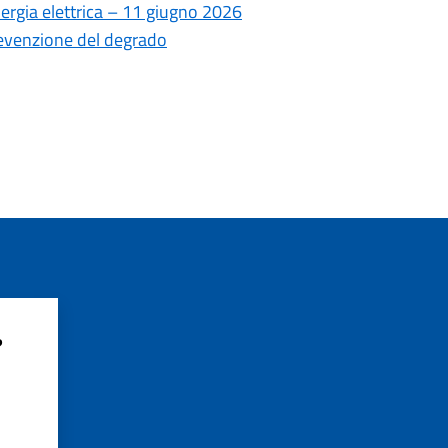
ergia elettrica – 11 giugno 2026
revenzione del degrado
?