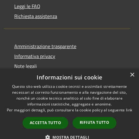
Leggi le FAQ
Richiesta assistenza
Amministrazione trasparente
Informativa privacy
Note legali
×
Dichiarazione di accessibilità
Informazioni sui cookie
Questo sito web utilizza cookie tecnici e assimilati strettamente
necessari al corretto funzionamento e alla navigazione del sito,
nonché un cookie tecnico analitico al solo fine di elaborare
informazioni statistiche, aggregate e anonime.
RSS
Copyright © 2026 • Comune di
Per maggiori dettagli, può consultare la cookie policy al seguente
link
Accessibilità
Morro d'Oro • Powered by
Privacy
Municipium
Accesso
•
RIFIUTA TUTTO
ACCETTA TUTTO
Cookie
redazione
Mappa del sito
MOSTRA DETTAGLI