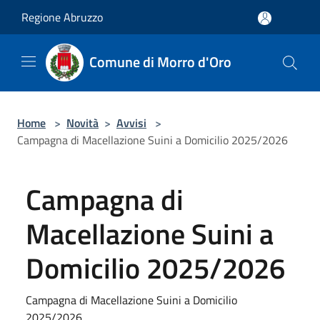
Salta al contenuto principale
Regione Abruzzo
Comune di Morro d'Oro
Home
>
Novità
>
Avvisi
>
Campagna di Macellazione Suini a Domicilio 2025/2026
Campagna di
Macellazione Suini a
Domicilio 2025/2026
Campagna di Macellazione Suini a Domicilio
2025/2026