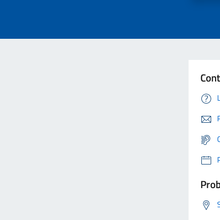
Cont
Prob